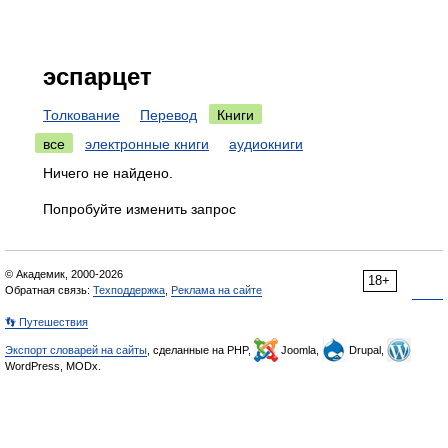
эспарцет
Толкование
Перевод
Книги
все
электронные книги
аудиокниги
Ничего не найдено.
Попробуйте изменить запрос
© Академик, 2000-2026
18+
Обратная связь:
Техподдержка
,
Реклама на сайте
👣 Путешествия
Экспорт словарей на сайты
, сделанные на PHP,
Joomla,
Drupal,
WordPress, MODx.